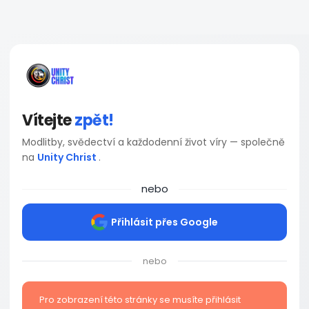
Vítejte
zpět!
Modlitby, svědectví a každodenní život víry — společně
na
Unity Christ
.
nebo
Přihlásit přes Google
nebo
Pro zobrazení této stránky se musíte přihlásit