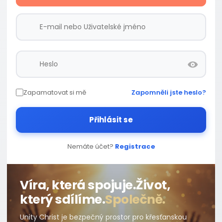
Zapamatovat si mě
Zapomněli jste heslo?
Přihlásit se
Nemáte účet?
Registrace
Víra, která spojuje.
Život,
který sdílíme.
Společně.
Unity Christ je bezpečný prostor pro křesťanskou