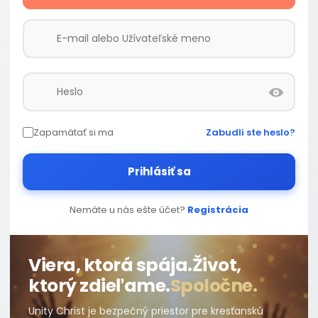
Zapamätať si ma
Zabudli ste heslo?
Prihlásiť sa
Nemáte u nás ešte účet?
Registrácia
Viera, ktorá spája.
Život,
ktorý zdieľame.
Spoločne.
Unity Christ je bezpečný priestor pre kresťanskú