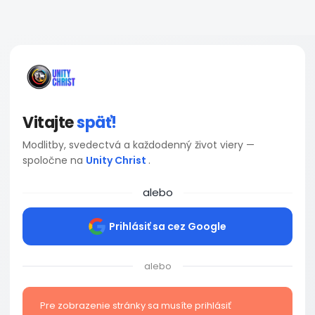
Vitajte
späť!
Modlitby, svedectvá a každodenný život viery —
spoločne na
Unity Christ
.
alebo
Prihlásiť sa cez Google
alebo
Pre zobrazenie stránky sa musíte prihlásiť