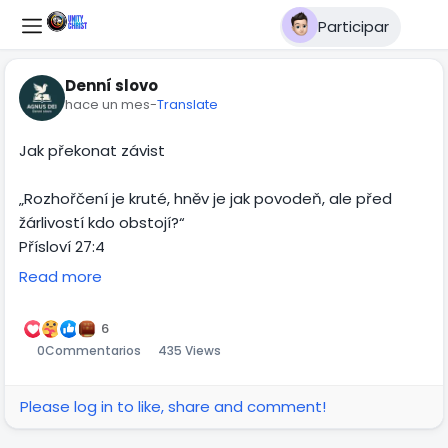
Participar
Denní slovo
hace un mes
-
Translate
Jak překonat závist
„Rozhořčení je kruté, hněv je jak povodeň, ale před
žárlivostí kdo obstojí?“
Přísloví 27:4
Read more
Závist je tichý nepřítel srdce. Často ji skrýváme,
protože si ji nechceme přiznat. Ale když ji necháme
6
růst, začne nás ničit zevnitř — bere nám radost, pokoj i
0
Commentarios
435 Views
vděčnost.
Please log in to like, share and comment!
Závist říká: „Chci to, co máš ty.“ Ale víra říká: „Bože,
věřím, že máš dobrý plán i pro mě.“ Nemusíš žít ve