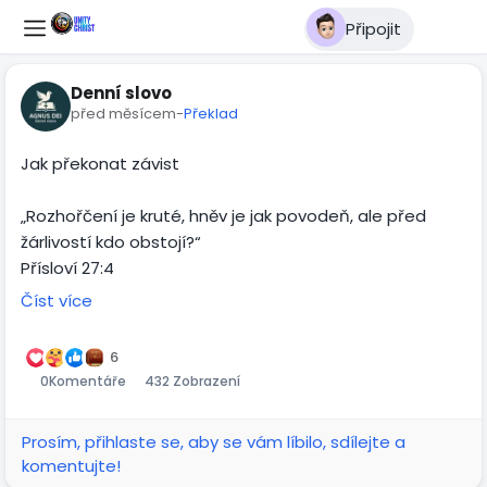
Připojit
Denní slovo
před měsícem
-
Překlad
Jak překonat závist
„Rozhořčení je kruté, hněv je jak povodeň, ale před
žárlivostí kdo obstojí?“
Přísloví 27:4
Číst více
Závist je tichý nepřítel srdce. Často ji skrýváme,
protože si ji nechceme přiznat. Ale když ji necháme
6
růst, začne nás ničit zevnitř — bere nám radost, pokoj i
0
Komentáře
432 Zobrazení
vděčnost.
Prosím, přihlaste se, aby se vám líbilo, sdílejte a
Závist říká: „Chci to, co máš ty.“ Ale víra říká: „Bože,
komentujte!
věřím, že máš dobrý plán i pro mě.“ Nemusíš žít ve