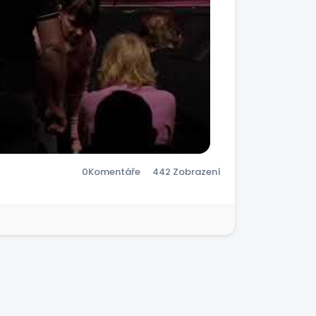
0
Komentáře
442 Zobrazení