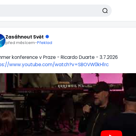
Zasáhnout Svět
před měsícem
-
Překlad
mer konference v Praze - Ricardo Duarte - 3.7.2026
ps://www.youtube.com/watch?v=SBOVW0kH1rc