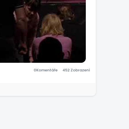
0
Komentáře
452 Zobrazení