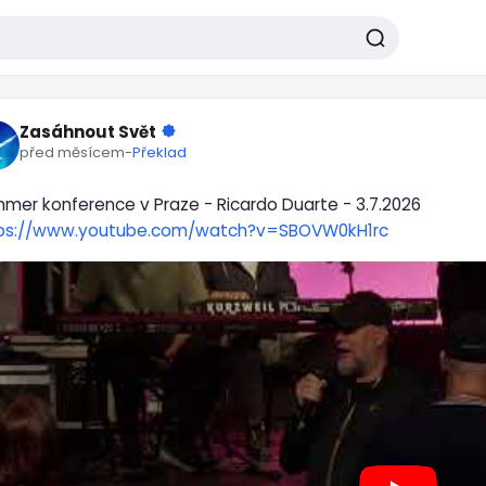
Zasáhnout Svět
před měsícem
-
Překlad
mer konference v Praze - Ricardo Duarte - 3.7.2026
ps://www.youtube.com/watch?v=SBOVW0kH1rc