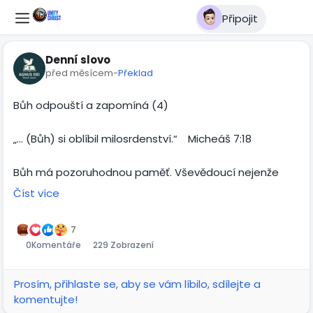
Připojit
Denní slovo
před měsícem
-
Překlad
Bůh odpouští a zapomíná (4)
„… (Bůh) si oblíbil milosrdenství.“ Micheáš 7:18
Bůh má pozoruhodnou paměť. Vševědoucí nejenže
všechno ví, ale také si všechno pamatuje. Ve
Číst více
skutečnosti si to pamatuje dřív, než se to stane! Každý
okamžik tvého života byl v Boží představivosti
7
naplánován ještě předtím, než se stal vzpomínkou –
0
Komentáře
229 Zobrazení
každý smích, každý sen i každá oběť. Žalmista napsal:
„Tvé oči mě viděly v zárodku, všechno bylo zapsáno v
Prosím, přihlaste se, aby se vám líbilo, sdílejte a
tvé knize: dny tak, jak se vytvářely, dřív než jediný z nich
komentujte!
nastal“ (Žalm 139:16). Bohu nic neunikne, ani tvé slzy; on