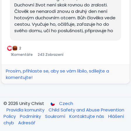
Duchovní život není skok rovnou do zralosti.
Člověk se nenarodí znovu a druhý den není
hotovým duchovním otcem. Bůh člověka vede
cestou. Vyučuje ho, očišťuje, zařazuje ho do
svého domu, učí ho poslušnosti, připravuje ho
na duchovní boj a vede...
2
1
Komentáře
243 Zobrazení
Prosím, přihlaste se, aby se vám líbilo, sdílejte a
komentujte!
© 2026 Unity Christ
Czech
Pravidla komunity
Child Safety and Abuse Prevention
Policy
Podmínky
Soukromí
Kontaktujte nás
Hlášení
chyb
Adresář