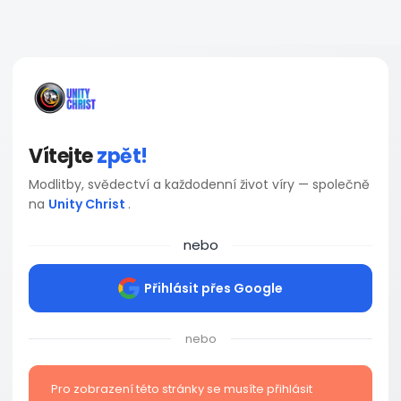
Vítejte
zpět!
Modlitby, svědectví a každodenní život víry — společně
na
Unity Christ
.
nebo
Přihlásit přes Google
nebo
Pro zobrazení této stránky se musíte přihlásit