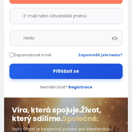
Zapamatovat si mě
Zapomněli jste heslo?
Přihlásit se
Nemáte účet?
Registrace
Víra, která spojuje.
Život,
který sdílíme.
Společně.
Unity Christ je bezpečný prostor pro křesťanskou