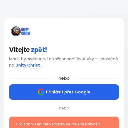
Vítejte
zpět!
Modlitby, svědectví a každodenní život víry — společně
na
Unity Christ
.
nebo
Přihlásit přes Google
nebo
Pro zobrazení této stránky se musíte přihlásit