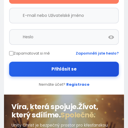
Zapamatovat si mě
Zapomněli jste heslo?
Přihlásit se
Nemáte účet?
Registrace
Víra, která spojuje.
Život,
který sdílíme.
Společně.
Unity Christ je bezpečný prostor pro křesťanskou