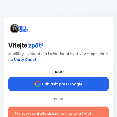
Vítejte
zpět!
Modlitby, svědectví a každodenní život víry — společně
na
Unity Christ
.
nebo
Přihlásit přes Google
nebo
Pro zobrazení této stránky se musíte přihlásit