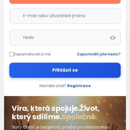
Zapamatovat si mě
Zapomněli jste heslo?
Přihlásit se
Nemáte účet?
Registrace
Víra, která spojuje.
Život,
který sdílíme.
Společně.
Unity Christ je bezpečný prostor pro křesťanskou