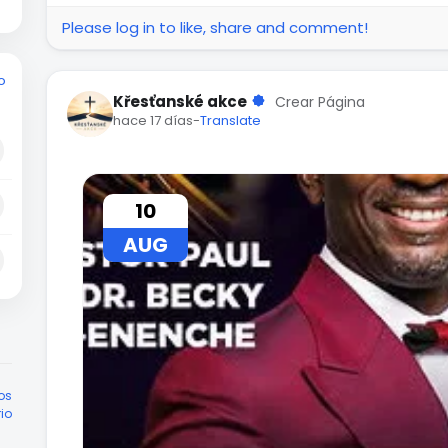
Please log in to like, share and comment!
o
Křesťanské akce
Crear Página
hace 17 días
-
Translate
10
AUG
os
rio