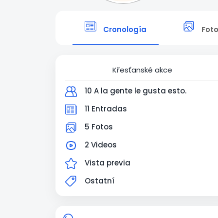
Cronología
Fot
Křesťanské akce
10 A la gente le gusta esto.
11 Entradas
5 Fotos
2 Videos
Vista previa
Ostatní