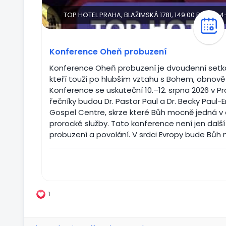
TOP HOTEL PRAHA, BLAŽIMSKÁ 1781, 149 00 PRAHA
Konference Oheň probuzení
Konference Oheň probuzení je dvoudenní setkán
kteří touží po hlubším vztahu s Bohem, obno
Konference se uskuteční 10.–12. srpna 2026 v Pr
řečníky budou Dr. Pastor Paul a Dr. Becky Paul
Gospel Centre, skrze které Bůh mocně jedná v o
prorocké služby. ​​ Tato konference není jen dal
probuzení a povolání. V srdci Evropy bude Bůh
1