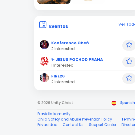
Ver Tod
Eventos
Konference Oheň...
2 Interested
✨ JESUS POCHOD PRAHA
1 Interested
FIRE26
2 Interested
© 2026 Unity Christ
Spanish
Pravidla komunity
Child Safety and Abuse Prevention Policy
Términ
Privacidad
Contact Us
Support Center
Directo