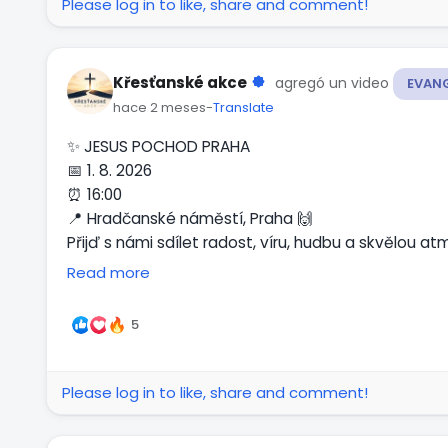
Please log in to like, share and comment!
Křesťanské akce
agregó un video
EVAN
hace 2 meses
-
Translate
✨ JESUS POCHOD PRAHA
📅 1. 8. 2026
⏰ 16:00
📍 Hradčanské náměstí, Praha 🙌
Přijď s námi sdílet radost, víru, hudbu a skvělou a
#jesuspochod
Read more
Reproducir
✨ JESUS MARCH PRAGUE
5
📅 August 1, 2026
⏰ 4:00 PM
📍 Hradčanské náměstí, Prague 🙌
Please log in to like, share and comment!
Come experience an atmosphere full of joy, worshi
wait to see you!