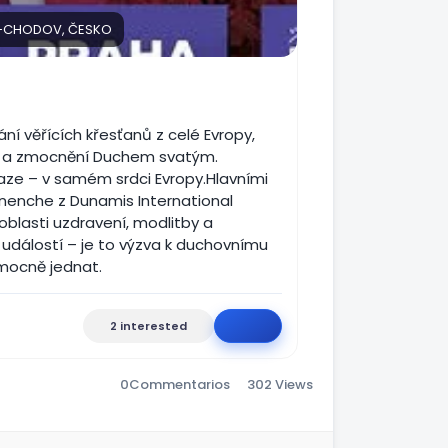
 4-CHODOV, ČESKO
í věřících křesťanů z celé Evropy,
vě a zmocnění Duchem svatým.
aze – v samém srdci Evropy.​ Hlavními
-Enenche z Dunamis International
blasti uzdravení, modlitby a
ší událostí – je to výzva k duchovnímu
 mocně jednat.
2 interested
0
Commentarios
302 Views