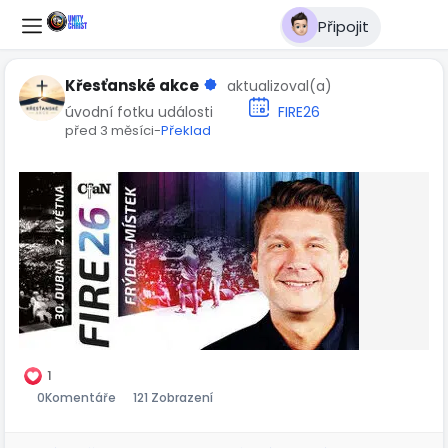
Připojit
Křesťanské akce
aktualizoval(a)
úvodní fotku události
FIRE26
před 3 měsíci
-
Překlad
1
0
Komentáře
121 Zobrazení