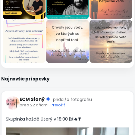
Najnovšie príspevky
ECM Slaný
pridal/a fotografiu
pred 22 dňami
-
Preložiť
Skupinka každé úterý v 18:00 🙌🔥❣️