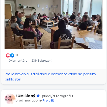
11
0
Komentáre
236 Zobrazení
Pre lajkovanie, zdieľanie a komentovanie sa prosím
prihláste!
ECM Slaný
pridal/a fotografiu
pred mesiacom
-
Preložiť