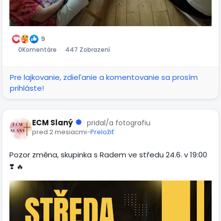
9
0
Komentáre
447 Zobrazení
Pre lajkovanie, zdieľanie a komentovanie sa prosím
prihláste!
ECM Slaný
pridal/a fotografiu
pred 2 mesiacmi
-
Preložiť
Pozor změna, skupinka s Radem ve středu 24.6. v 19:00
❣️ 🔥