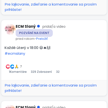
Pre lajkovanie, zdieľanie a komentovanie sa prosím
prihláste!
ECM Slaný
pridal/a video
POZVÁNÍ NA EVENT
pred rokom
-
Preložiť
Každé úterý v 18:00 😃🔥🙌
#ecmslany
00:13
Prehrať
Stlmiť
Settings
Obraz
Celá
v
obra
7
1
Komentáre
329 Zobrazení
32
obraze
Pre lajkovanie, zdieľanie a komentovanie sa prosím
prihláste!
ECM Slaný
pridal/a video