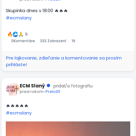
Skupinka dnes v 18:00 🔥🔥🔥
#ecmslany
-00:13
Prehrať
Stlmiť
Settings
Obraz
Celá
v
obra
5
0
Komentáre
333 Zobrazení
19
obraze
Pre lajkovanie, zdieľanie a komentovanie sa prosím
prihláste!
ECM Slaný
pridal/a fotografiu
pred rokom
-
Preložiť
🔥🔥🔥🔥🔥
#ecmslany