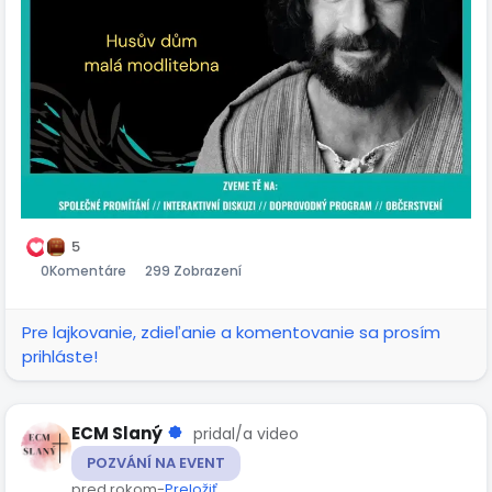
5
0
Komentáre
299 Zobrazení
Pre lajkovanie, zdieľanie a komentovanie sa prosím
prihláste!
ECM Slaný
pridal/a video
POZVÁNÍ NA EVENT
pred rokom
-
Preložiť