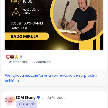
8
0
Komentáre
72 Zobrazení
Pre lajkovanie, zdieľanie a komentovanie sa prosím
prihláste!
ECM Slaný
pridal/a video
OSTATNÍ