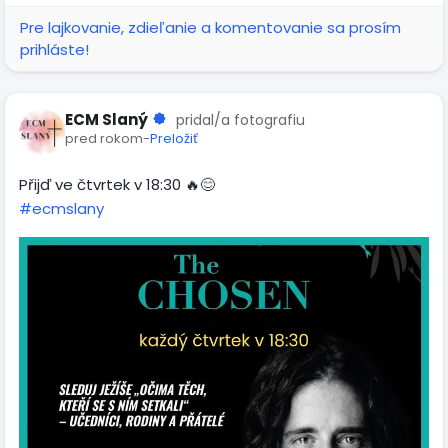
Pre lajkovanie, zdieľanie a komentovanie sa prosím
prihláste!
ECM Slaný
pridal/a fotografiu
pred rokom
-
Preložiť
Přijď ve čtvrtek v 18:30 🔥😊
#ecmslany