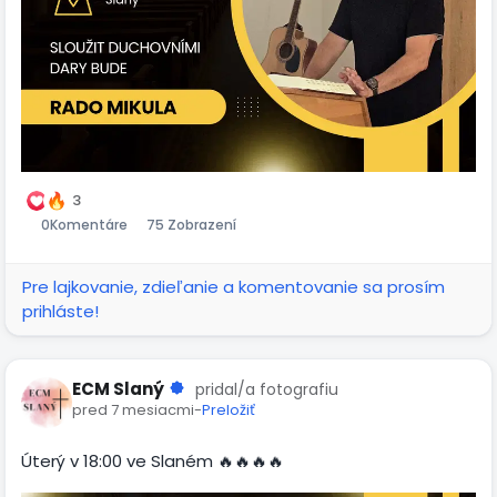
3
0
Komentáre
75 Zobrazení
Pre lajkovanie, zdieľanie a komentovanie sa prosím
prihláste!
ECM Slaný
pridal/a fotografiu
pred 7 mesiacmi
-
Preložiť
Úterý v 18:00 ve Slaném 🔥🔥🔥🔥