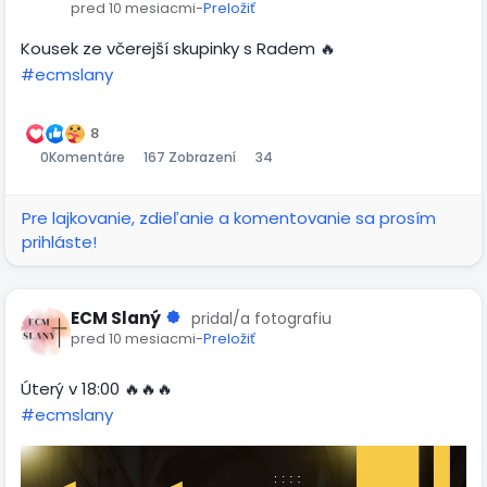
pred 10 mesiacmi
-
Preložiť
Kousek ze včerejší skupinky s Radem 🔥
#ecmslany
00:46
Prehrať
Stlmiť
Settings
Obraz
Celá
v
obra
8
0
Komentáre
167 Zobrazení
34
obraze
Pre lajkovanie, zdieľanie a komentovanie sa prosím
prihláste!
ECM Slaný
pridal/a fotografiu
pred 10 mesiacmi
-
Preložiť
Úterý v 18:00 🔥🔥🔥
#ecmslany