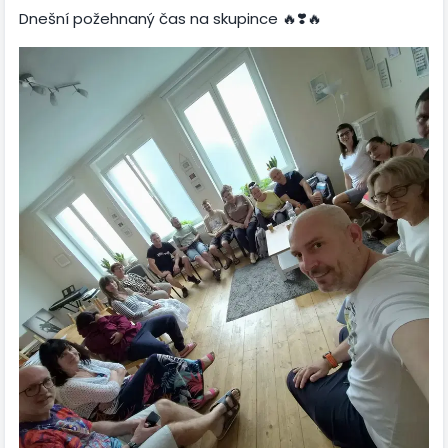
Dnešní požehnaný čas na skupince 🔥❣️🔥