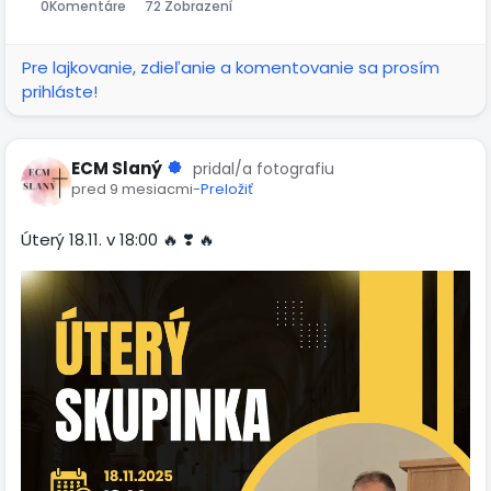
0
Komentáre
72 Zobrazení
Pre lajkovanie, zdieľanie a komentovanie sa prosím
prihláste!
ECM Slaný
pridal/a fotografiu
pred 9 mesiacmi
-
Preložiť
Úterý 18.11. v 18:00 🔥 ❣️ 🔥