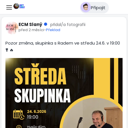
Připojit
ECM Slaný
přidal/a fotografii
před 2 měsíci
-
Překlad
Pozor změna, skupinka s Radem ve středu 24.6. v 19:00
❣️ 🔥