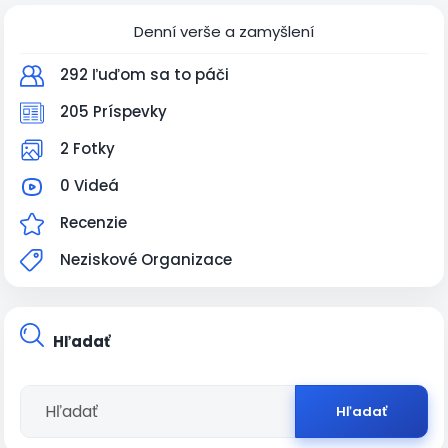
Denní verše a zamyšlení
292 ľuďom sa to páči
205 Príspevky
2 Fotky
0 Videá
Recenzie
Neziskové Organizace
Hľadať
Hľadať