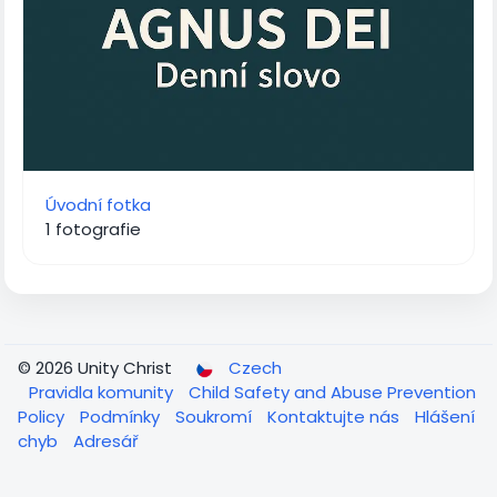
Úvodní fotka
1 fotografie
© 2026 Unity Christ
Czech
Pravidla komunity
Child Safety and Abuse Prevention
Policy
Podmínky
Soukromí
Kontaktujte nás
Hlášení
chyb
Adresář