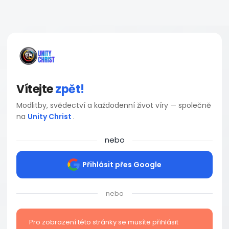
Vítejte
zpět!
Modlitby, svědectví a každodenní život víry — společně
na
Unity Christ
.
nebo
Přihlásit přes Google
nebo
Pro zobrazení této stránky se musíte přihlásit