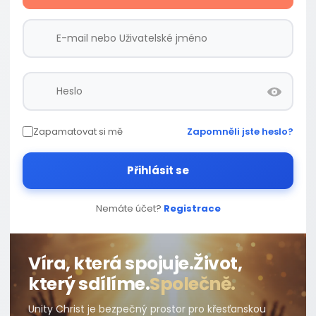
Zapamatovat si mě
Zapomněli jste heslo?
Přihlásit se
Nemáte účet?
Registrace
Víra, která spojuje.
Život,
který sdílíme.
Společně.
Unity Christ je bezpečný prostor pro křesťanskou