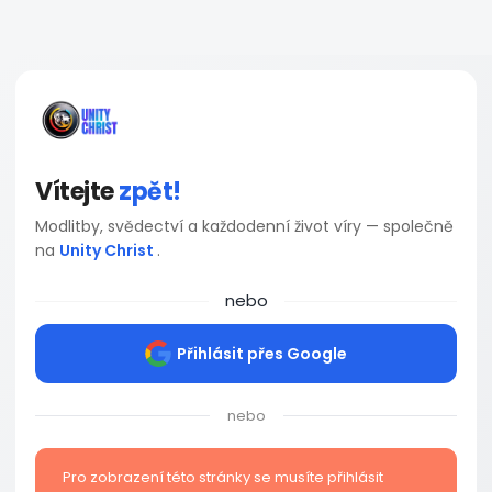
Vítejte
zpět!
Modlitby, svědectví a každodenní život víry — společně
na
Unity Christ
.
nebo
Přihlásit přes Google
nebo
Pro zobrazení této stránky se musíte přihlásit