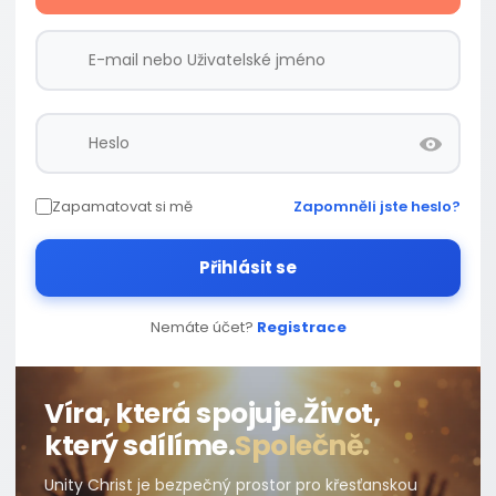
Zapamatovat si mě
Zapomněli jste heslo?
Přihlásit se
Nemáte účet?
Registrace
Víra, která spojuje.
Život,
který sdílíme.
Společně.
Unity Christ je bezpečný prostor pro křesťanskou