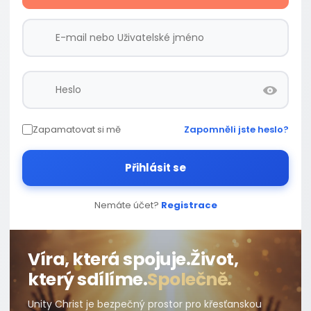
Zapamatovat si mě
Zapomněli jste heslo?
Přihlásit se
Nemáte účet?
Registrace
Víra, která spojuje.
Život,
který sdílíme.
Společně.
Unity Christ je bezpečný prostor pro křesťanskou