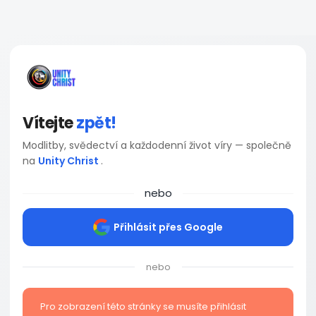
Vítejte
zpět!
Modlitby, svědectví a každodenní život víry — společně
na
Unity Christ
.
nebo
Přihlásit přes Google
nebo
Pro zobrazení této stránky se musíte přihlásit