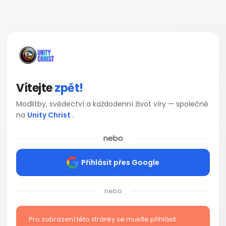
Vítejte
zpět!
Modlitby, svědectví a každodenní život víry — společně
na
Unity Christ
.
nebo
Přihlásit přes Google
nebo
Pro zobrazení této stránky se musíte přihlásit