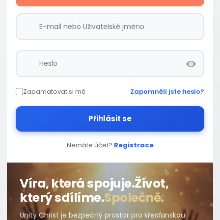
Zapamatovat si mě
Zapomněli jste heslo?
Přihlásit se
Nemáte účet?
Registrace
Víra, která spojuje.
Život,
který sdílíme.
Společně.
Unity Christ je bezpečný prostor pro křesťanskou