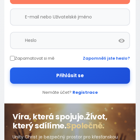
Zapamatovat si mě
Zapomněli jste heslo?
Přihlásit se
Nemáte účet?
Registrace
Víra, která spojuje.
Život,
který sdílíme.
Společně.
Unity Christ je bezpečný prostor pro křesťanskou