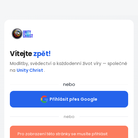
Vítejte
zpět!
Modlitby, svědectví a každodenní život víry — společně
na
Unity Christ
.
nebo
Přihlásit přes Google
nebo
Pro zobrazení této stránky se musíte přihlásit