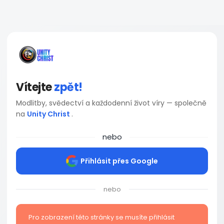
Vítejte
zpět!
Modlitby, svědectví a každodenní život víry — společně
na
Unity Christ
.
nebo
Přihlásit přes Google
nebo
Pro zobrazení této stránky se musíte přihlásit