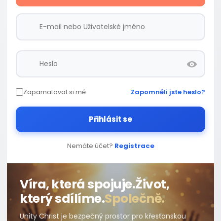
Zapamatovat si mě
Zapomněli jste heslo?
Přihlásit se
Nemáte účet?
Registrace
Víra, která spojuje.
Život,
který sdílíme.
Společně.
Unity Christ je bezpečný prostor pro křesťanskou