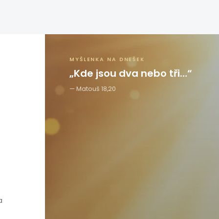
MYŠLENKA NA DNEŠEK
„Kde jsou dva nebo tři…“
Matouš 18,20
a