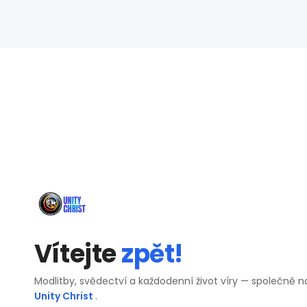
Vítejte
zpět!
Modlitby, svědectví a každodenní život víry — společně n
Unity Christ
.