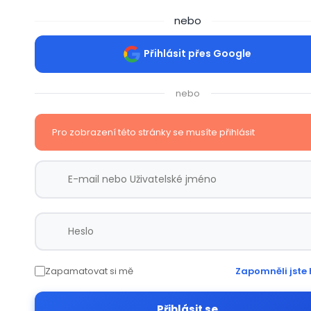
nebo
Přihlásit přes Google
nebo
Pro zobrazení této stránky se musíte přihlásit
Zapamatovat si mě
Zapomněli jste 
Přihlásit se