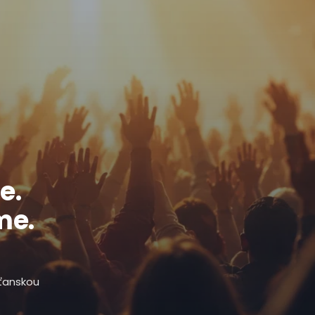
e.
me.
sťanskou