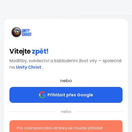
Vítejte
zpět!
Modlitby, svědectví a každodenní život víry — společně
na
Unity Christ
.
nebo
Přihlásit přes Google
nebo
Pro zobrazení této stránky se musíte přihlásit