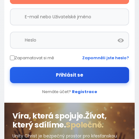
Zapamatovat si mě
Zapomněli jste heslo?
Přihlásit se
Nemáte účet?
Registrace
Víra, která spojuje.
Život,
který sdílíme.
Společně.
Unity Christ je bezpečný prostor pro křesťanskou