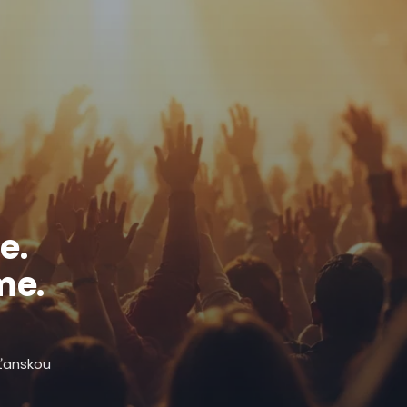
e.
me.
sťanskou