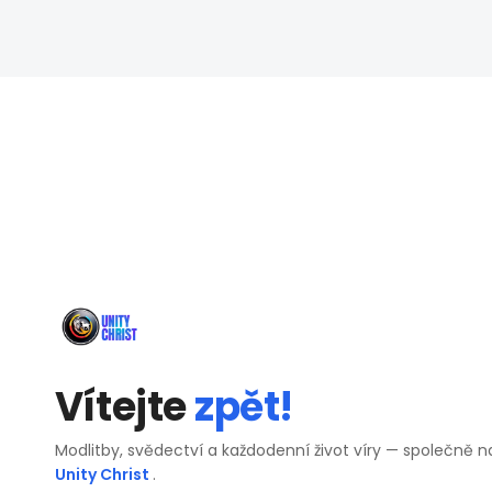
Vítejte
zpět!
Modlitby, svědectví a každodenní život víry — společně n
Unity Christ
.