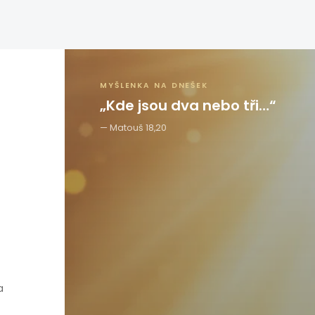
MYŠLENKA NA DNEŠEK
„Kde jsou dva nebo tři…“
Matouš 18,20
a