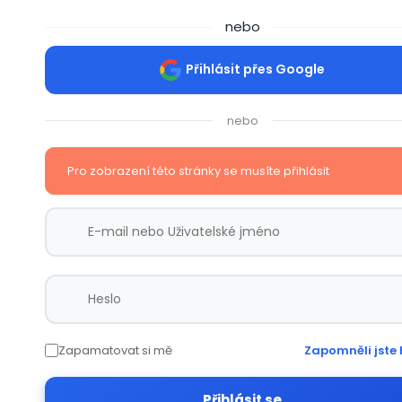
nebo
Přihlásit přes Google
nebo
Pro zobrazení této stránky se musíte přihlásit
Zapamatovat si mě
Zapomněli jste 
Přihlásit se