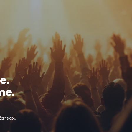
e.
me.
sťanskou