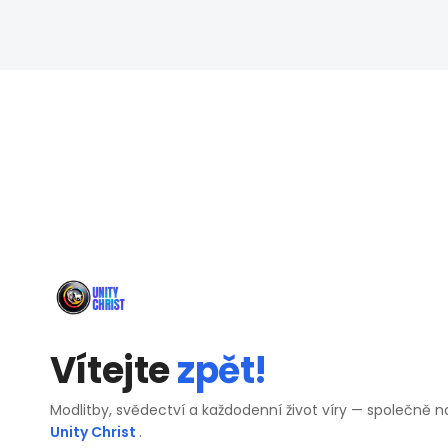
Vítejte
zpět!
Modlitby, svědectví a každodenní život víry — společně n
Unity Christ
.