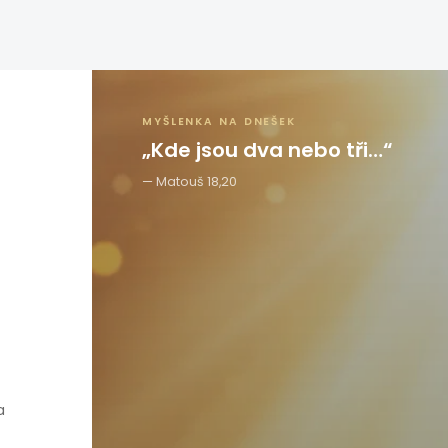
MYŠLENKA NA DNEŠEK
„Kde jsou dva nebo tři…“
Matouš 18,20
a