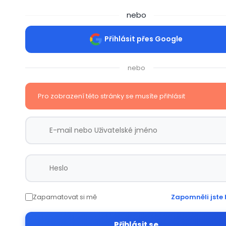
nebo
Přihlásit přes Google
nebo
Pro zobrazení této stránky se musíte přihlásit
Zapamatovat si mě
Zapomněli jste 
Přihlásit se