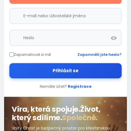
Zapamatovat si mě
Zapomněli jste heslo?
Přihlásit se
Nemáte účet?
Registrace
Víra, která spojuje.
Život,
který sdílíme.
Společně.
Unity Christ je bezpečný prostor pro křesťanskou