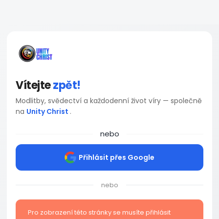
Vítejte
zpět!
Modlitby, svědectví a každodenní život víry — společně
na
Unity Christ
.
nebo
Přihlásit přes Google
nebo
Pro zobrazení této stránky se musíte přihlásit