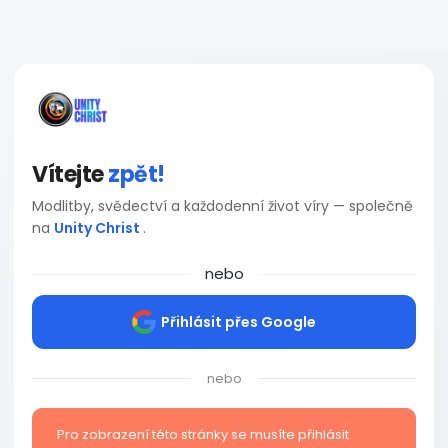
Vítejte
zpět!
Modlitby, svědectví a každodenní život víry — společně
na
Unity Christ
.
nebo
Přihlásit přes Google
nebo
Pro zobrazení této stránky se musíte přihlásit