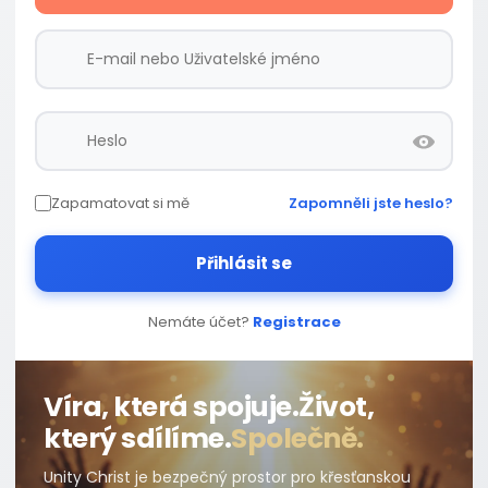
Zapamatovat si mě
Zapomněli jste heslo?
Přihlásit se
Nemáte účet?
Registrace
Víra, která spojuje.
Život,
který sdílíme.
Společně.
Unity Christ je bezpečný prostor pro křesťanskou