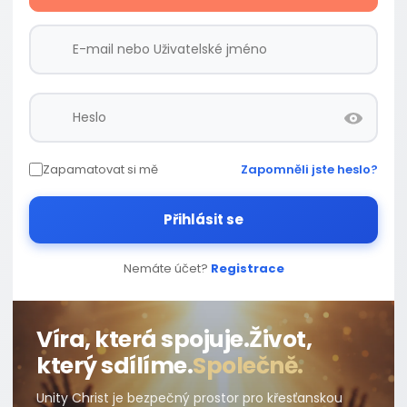
Zapamatovat si mě
Zapomněli jste heslo?
Přihlásit se
Nemáte účet?
Registrace
Víra, která spojuje.
Život,
který sdílíme.
Společně.
Unity Christ je bezpečný prostor pro křesťanskou