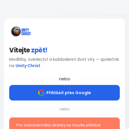
Vítejte
zpět!
Modlitby, svědectví a každodenní život víry — společně
na
Unity Christ
.
nebo
Přihlásit přes Google
nebo
Pro zobrazení této stránky se musíte přihlásit