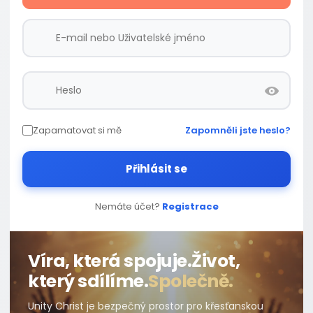
Zapamatovat si mě
Zapomněli jste heslo?
Přihlásit se
Nemáte účet?
Registrace
Víra, která spojuje.
Život,
který sdílíme.
Společně.
Unity Christ je bezpečný prostor pro křesťanskou