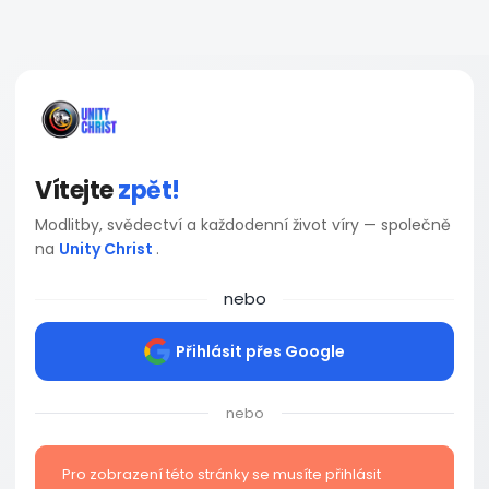
Vítejte
zpět!
Modlitby, svědectví a každodenní život víry — společně
na
Unity Christ
.
nebo
Přihlásit přes Google
nebo
Pro zobrazení této stránky se musíte přihlásit