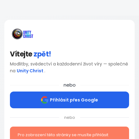
Vítejte
zpět!
Modlitby, svědectví a každodenní život víry — společně
na
Unity Christ
.
nebo
Přihlásit přes Google
nebo
Pro zobrazení této stránky se musíte přihlásit