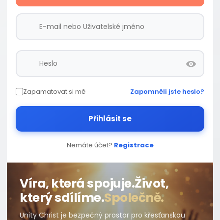
Zapamatovat si mě
Zapomněli jste heslo?
Přihlásit se
Nemáte účet?
Registrace
Víra, která spojuje.
Život,
který sdílíme.
Společně.
Unity Christ je bezpečný prostor pro křesťanskou