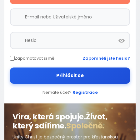
Zapamatovat si mě
Zapomněli jste heslo?
Přihlásit se
Nemáte účet?
Registrace
Víra, která spojuje.
Život,
který sdílíme.
Společně.
Unity Christ je bezpečný prostor pro křesťanskou