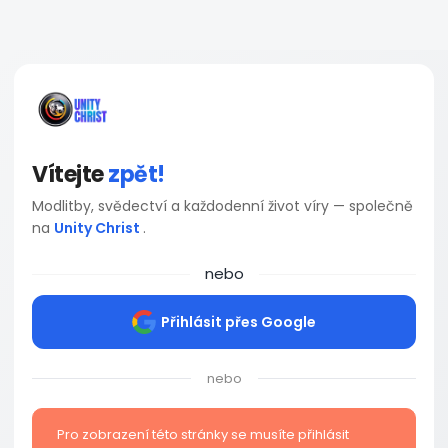
Vítejte
zpět!
Modlitby, svědectví a každodenní život víry — společně
na
Unity Christ
.
nebo
Přihlásit přes Google
nebo
Pro zobrazení této stránky se musíte přihlásit