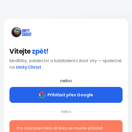
Vítejte
zpět!
Modlitby, svědectví a každodenní život víry — společně
na
Unity Christ
.
nebo
Přihlásit přes Google
nebo
Pro zobrazení této stránky se musíte přihlásit