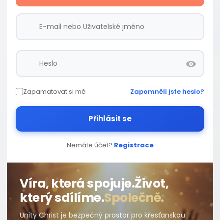
Zapamatovat si mě
Zapomněli jste heslo?
Přihlásit se
Nemáte účet?
Registrace
Víra, která spojuje.
Život,
který sdílíme.
Společně.
Unity Christ je bezpečný prostor pro křesťanskou