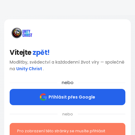
Vítejte
zpět!
Modlitby, svědectví a každodenní život víry — společně
na
Unity Christ
.
nebo
Přihlásit přes Google
nebo
Pro zobrazení této stránky se musíte přihlásit