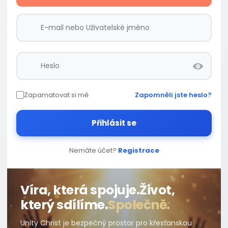
Zapamatovat si mě
Zapomněli jste heslo?
Přihlásit se
Nemáte účet?
Registrace
Víra, která spojuje.
Život,
který sdílíme.
Společně.
Unity Christ je bezpečný prostor pro křesťanskou