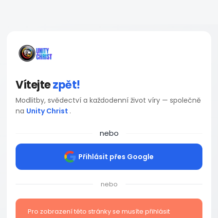
Vítejte
zpět!
Modlitby, svědectví a každodenní život víry — společně
na
Unity Christ
.
nebo
Přihlásit přes Google
nebo
Pro zobrazení této stránky se musíte přihlásit