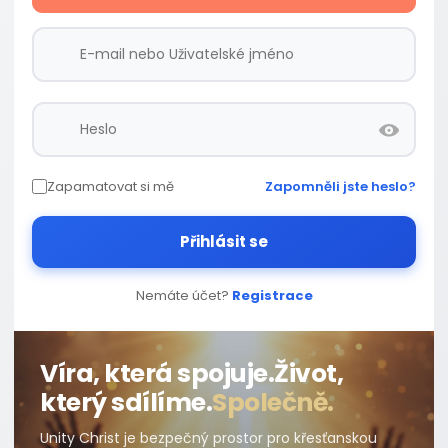
Zapamatovat si mě
Zapomněli jste heslo?
Přihlásit se
Nemáte účet?
Registrace
Víra, která spojuje.
Život,
který sdílíme.
Společně.
Unity Christ je bezpečný prostor pro křesťanskou