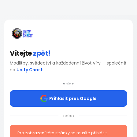
Vítejte
zpět!
Modlitby, svědectví a každodenní život víry — společně
na
Unity Christ
.
nebo
Přihlásit přes Google
nebo
Pro zobrazení této stránky se musíte přihlásit