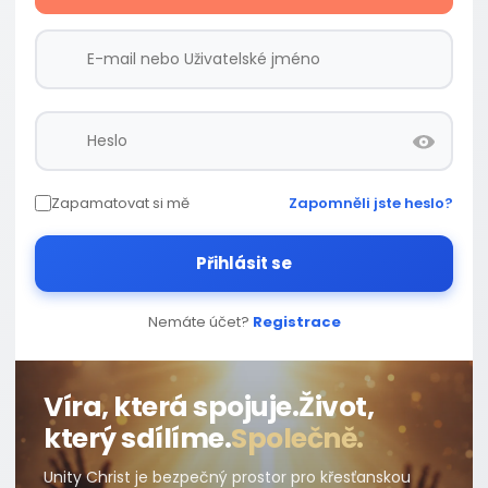
Zapamatovat si mě
Zapomněli jste heslo?
Přihlásit se
Nemáte účet?
Registrace
Víra, která spojuje.
Život,
který sdílíme.
Společně.
Unity Christ je bezpečný prostor pro křesťanskou