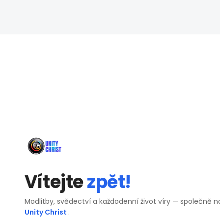
Vítejte
zpět!
Modlitby, svědectví a každodenní život víry — společně n
Unity Christ
.