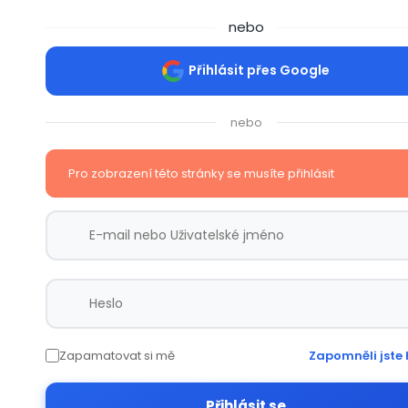
nebo
Přihlásit přes Google
nebo
Pro zobrazení této stránky se musíte přihlásit
Zapamatovat si mě
Zapomněli jste 
Přihlásit se