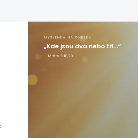
MYŠLENKA NA DNEŠEK
„Kde jsou dva nebo tři…“
Matouš 18,20
a