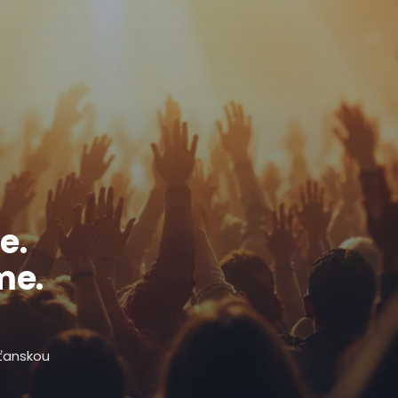
e.
me.
sťanskou