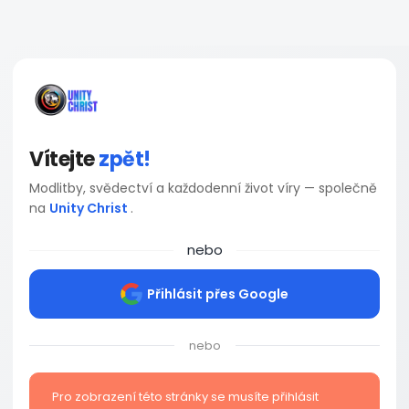
Vítejte
zpět!
Modlitby, svědectví a každodenní život víry — společně
na
Unity Christ
.
nebo
Přihlásit přes Google
nebo
Pro zobrazení této stránky se musíte přihlásit