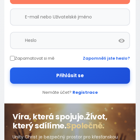
Zapamatovat si mě
Zapomněli jste heslo?
Přihlásit se
Nemáte účet?
Registrace
Víra, která spojuje.
Život,
který sdílíme.
Společně.
Unity Christ je bezpečný prostor pro křesťanskou