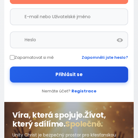
Zapamatovat si mě
Zapomněli jste heslo?
Přihlásit se
Nemáte účet?
Registrace
Víra, která spojuje.
Život,
který sdílíme.
Společně.
Unity Christ je bezpečný prostor pro křesťanskou