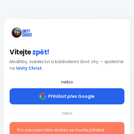
Vítejte
zpět!
Modlitby, svědectví a každodenní život víry — společně
na
Unity Christ
.
nebo
Přihlásit přes Google
nebo
Pro zobrazení této stránky se musíte přihlásit