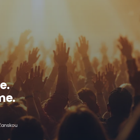
e.
me.
sťanskou