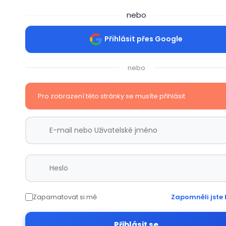
nebo
Přihlásit přes Google
nebo
Pro zobrazení této stránky se musíte přihlásit
Zapamatovat si mě
Zapomněli jste 
Přihlásit se