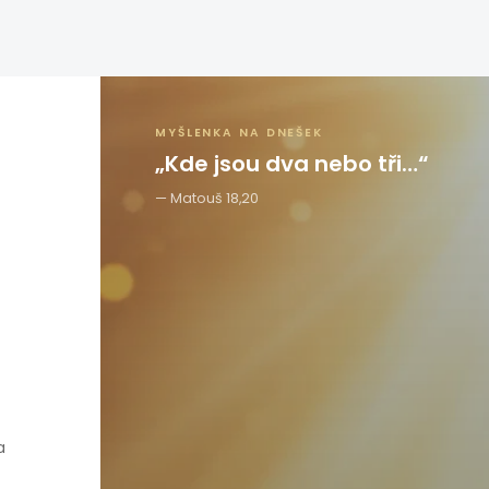
MYŠLENKA NA DNEŠEK
„Kde jsou dva nebo tři…“
Matouš 18,20
a