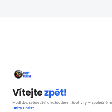
Vítejte
zpět!
Modlitby, svědectví a každodenní život víry — společně n
Unity Christ
.