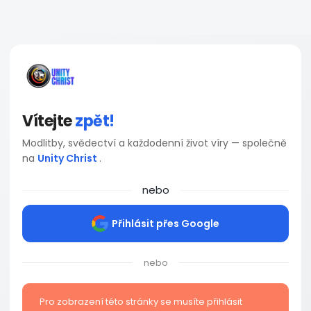
Vítejte
zpět!
Modlitby, svědectví a každodenní život víry — společně
na
Unity Christ
.
nebo
Přihlásit přes Google
nebo
Pro zobrazení této stránky se musíte přihlásit