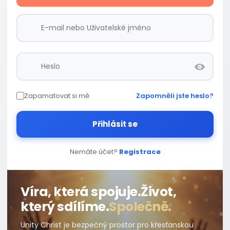
Zapamatovat si mě
Zapomněli jste heslo?
Přihlásit se
Nemáte účet?
Registrace
Víra, která spojuje.
Život,
který sdílíme.
Společně.
Unity Christ je bezpečný prostor pro křesťanskou