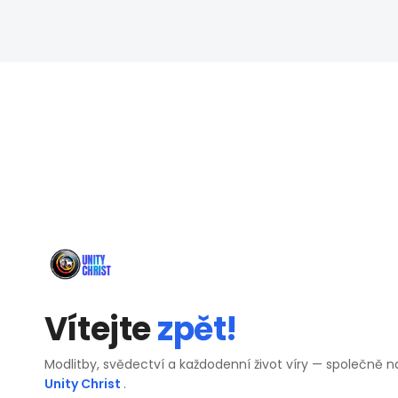
Vítejte
zpět!
Modlitby, svědectví a každodenní život víry — společně n
Unity Christ
.