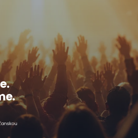
e.
me.
sťanskou