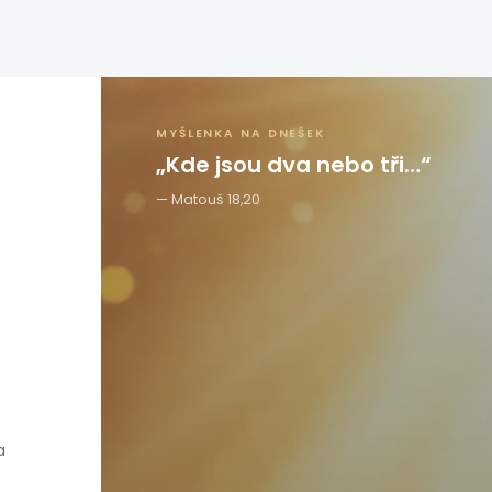
MYŠLENKA NA DNEŠEK
„Kde jsou dva nebo tři…“
Matouš 18,20
a