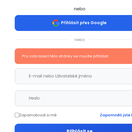
nebo
Přihlásit přes Google
nebo
Pro zobrazení této stránky se musíte přihlásit
Zapamatovat si mě
Zapomněli jste 
Přihlásit se