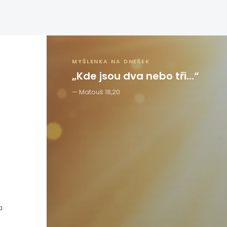
MYŠLENKA NA DNEŠEK
„Kde jsou dva nebo tři…“
Matouš 18,20
a