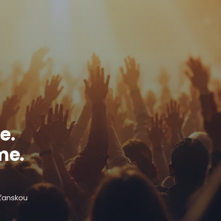
e.
me.
sťanskou