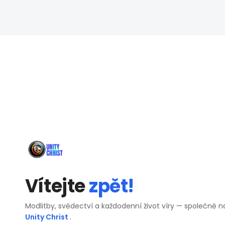
Vítejte
zpět!
Modlitby, svědectví a každodenní život víry — společně n
Unity Christ
.