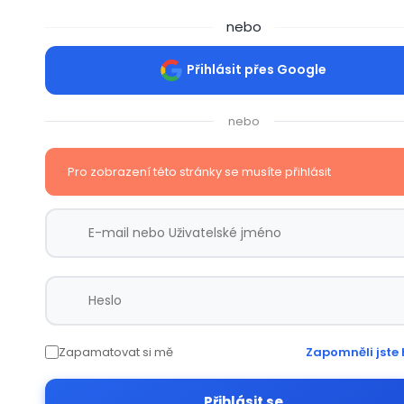
nebo
Přihlásit přes Google
nebo
Pro zobrazení této stránky se musíte přihlásit
Zapamatovat si mě
Zapomněli jste 
Přihlásit se