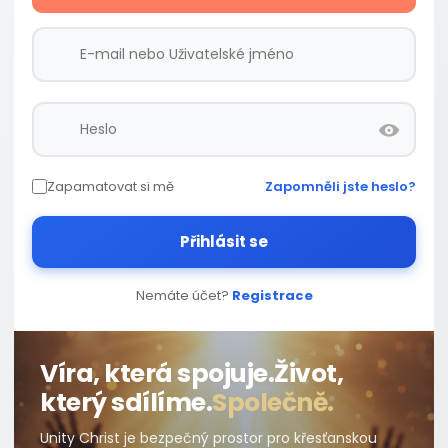
Zapamatovat si mě
Zapomněli jste heslo?
Přihlásit se
Nemáte účet?
Registrace
Víra, která spojuje.
Život,
který sdílíme.
Společně.
Unity Christ je bezpečný prostor pro křesťanskou