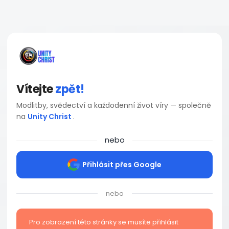
Vítejte
zpět!
Modlitby, svědectví a každodenní život víry — společně
na
Unity Christ
.
nebo
Přihlásit přes Google
nebo
Pro zobrazení této stránky se musíte přihlásit