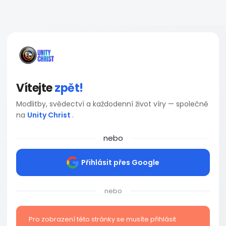
Vítejte
zpět!
Modlitby, svědectví a každodenní život víry — společně
na
Unity Christ
.
nebo
Přihlásit přes Google
nebo
Pro zobrazení této stránky se musíte přihlásit