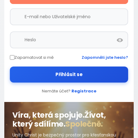
Zapamatovat si mě
Zapomněli jste heslo?
Přihlásit se
Nemáte účet?
Registrace
Víra, která spojuje.
Život,
který sdílíme.
Společně.
Unity Christ je bezpečný prostor pro křesťanskou