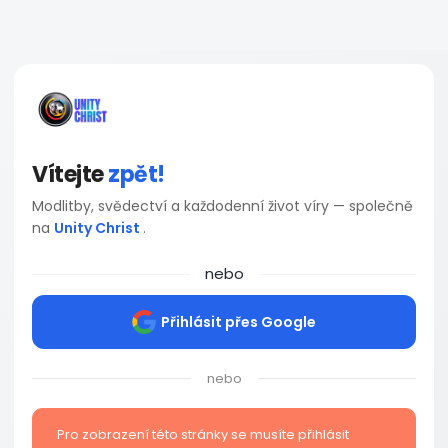
Vítejte
zpět!
Modlitby, svědectví a každodenní život víry — společně
na
Unity Christ
.
nebo
Přihlásit přes Google
nebo
Pro zobrazení této stránky se musíte přihlásit