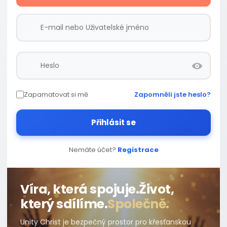
Zapamatovat si mě
Zapomněli jste heslo?
Přihlásit se
Nemáte účet?
Registrace
Víra, která spojuje.
Život,
který sdílíme.
Společně.
Unity Christ je bezpečný prostor pro křesťanskou