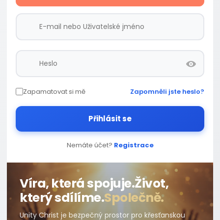
Zapamatovat si mě
Zapomněli jste heslo?
Přihlásit se
Nemáte účet?
Registrace
Víra, která spojuje.
Život,
který sdílíme.
Společně.
Unity Christ je bezpečný prostor pro křesťanskou