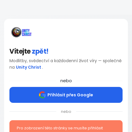
Vítejte
zpět!
Modlitby, svědectví a každodenní život víry — společně
na
Unity Christ
.
nebo
Přihlásit přes Google
nebo
Pro zobrazení této stránky se musíte přihlásit