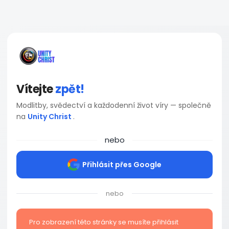
Vítejte
zpět!
Modlitby, svědectví a každodenní život víry — společně
na
Unity Christ
.
nebo
Přihlásit přes Google
nebo
Pro zobrazení této stránky se musíte přihlásit