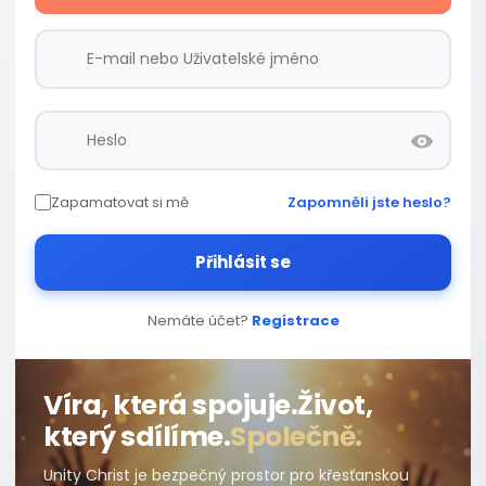
Zapamatovat si mě
Zapomněli jste heslo?
Přihlásit se
Nemáte účet?
Registrace
Víra, která spojuje.
Život,
který sdílíme.
Společně.
Unity Christ je bezpečný prostor pro křesťanskou