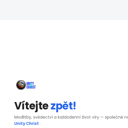
Vítejte
zpět!
Modlitby, svědectví a každodenní život víry — společně n
Unity Christ
.