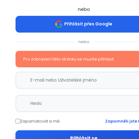
nebo
Přihlásit přes Google
nebo
Pro zobrazení této stránky se musíte přihlásit
Zapamatovat si mě
Zapomněli jste 
Přihlásit se