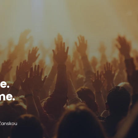
e.
me.
sťanskou