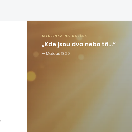
MYŠLENKA NA DNEŠEK
„Kde jsou dva nebo tři…“
Matouš 18,20
a